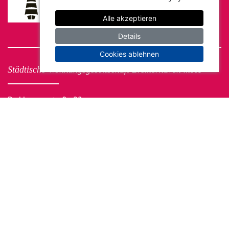
Alle akzeptieren
Details
Cookies ablehnen
Städtische Wohnungsgesellschaft Bremerhaven mbH
Barkhausenstraße 22
27568 Bremerhaven
Kontakt
Telefon 0471 9451-0
E-Mail
info@staewog.de