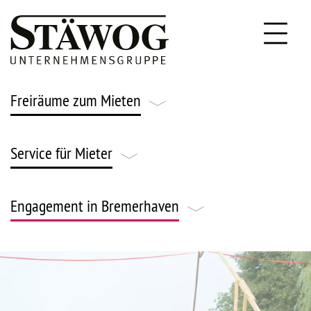
Freiräume zum Mieten
Service für Mieter
Leben & Wohnen
Gründen & Arbeiten
Engagement in Bremerhaven
FAQ
Parken & Lagern
Notfallnummern
Engagement
Gärtnern & Ackern
Stäwog Strom
News & Veranstaltungen