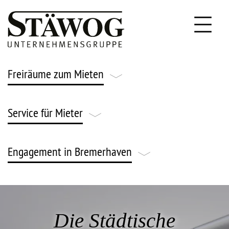
Freiräume zum Mieten
Service für Mieter
Leben & Wohnen
Gründen & Arbeiten
Engagement in Bremerhaven
FAQ
Parken & Lagern
Notfallnummern
Engagement
Gärtnern & Ackern
Stäwog Strom
Die Städtische
News & Veranstaltungen