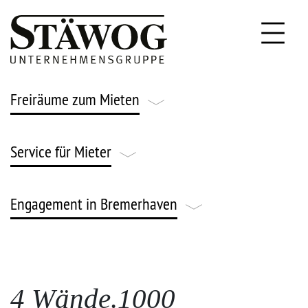
Freiräume zum Mieten
Service für Mieter
Leben & Wohnen
Gründen & Arbeiten
Engagement in Bremerhaven
FAQ
Parken & Lagern
Notfallnummern
Engagement
Gärtnern & Ackern
Stäwog Strom
4 Wände.1000
News & Veranstaltungen