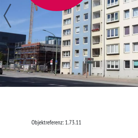
40
Vorheriger Eintrag
.lks.
tails
Objektreferenz: 1.73.11