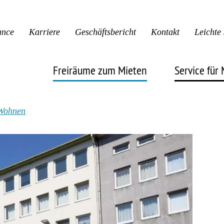
ance
Karriere
Geschäftsbericht
Kontakt
Leichte
Freiräume zum Mieten
Service für 
Wohnen
Leben & Wohnen
FAQ
Gründen & Arbeiten
Notfalln
Parken & Lagern
Stäwog S
Gärtnern & Ackern