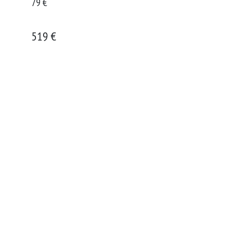
79 €
519 €