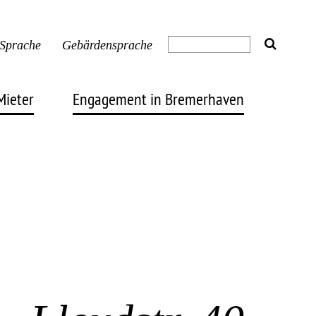
 Sprache
Gebärdensprache
Mieter
Engagement in Bremerhaven
Engagement
ummern
News & Veranstaltungen
trom
Projekte