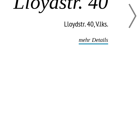
Lloydstr. 
Näch
Lloydstr. 40, V
mehr De