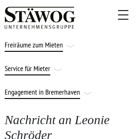
Freiräume zum Mieten
Service für Mieter
Leben & Wohnen
Gründen & Arbeiten
Engagement in Bremerhaven
FAQ
Parken & Lagern
Notfallnummern
Engagement
Nachricht an Leonie
Gärtnern & Ackern
Stäwog Strom
Schröder
News & Veranstaltungen