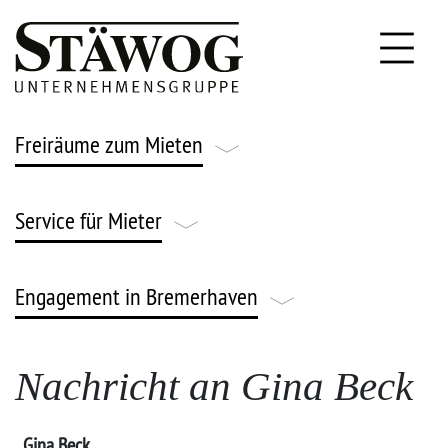
Freiräume zum Mieten
Service für Mieter
Leben & Wohnen
Gründen & Arbeiten
Engagement in Bremerhaven
FAQ
Parken & Lagern
Notfallnummern
Engagement
Nachricht an Gina Beck
Gärtnern & Ackern
Stäwog Strom
News & Veranstaltungen
Gina Beck