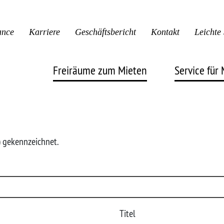
ance
Karriere
Geschäftsbericht
Kontakt
Leichte
Freiräume zum Mieten
Service für 
Leben & Wohnen
FAQ
*) gekennzeichnet.
Gründen & Arbeiten
Notfalln
Parken & Lagern
Stäwog S
Gärtnern & Ackern
Titel