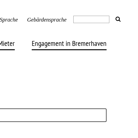
 Sprache
Gebärdensprache
Mieter
Engagement in Bremerhaven
Engagement
ummern
News & Veranstaltungen
trom
Projekte